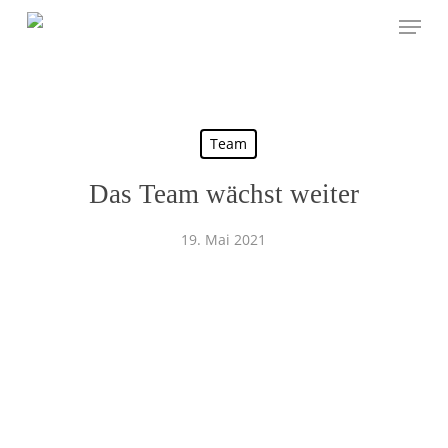
Skip
to
main
content
Team
Das Team wächst weiter
19. Mai 2021